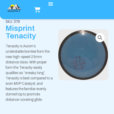
Hopp
Handlekurv
rett
til
innholdet
SKU: 379
Misprint
Tenacity
Tenacity is Axiom’s
understable bomber from the
new high-speed 23mm
distance class. With proper
form the Tenacity easily
qualifies as “sneaky long”.
Tenacity is best compared to a
worn MVP Catalyst, and
features the familiar evenly
domed top to promote
distance-covering glide.