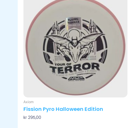
har
flere
varianter.
Alternativene
kan
velges
på
produktsiden
Axiom
Fission Pyro Halloween Edition
kr
295,00
Velg Alternativ