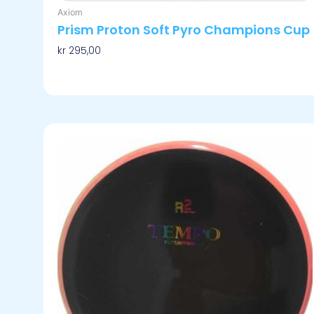
Axiom
Prism Proton Soft Pyro Champions Cup
kr
295,00
Velg Alternativ
Dette
produktet
har
flere
varianter.
Alternativene
kan
velges
på
produktsiden