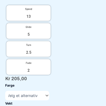
Speed
13
Glide
5
Turn
2.5
Fade
2
Kr
205,00
Misprint
Farge
Tenacity
antall
Vekt