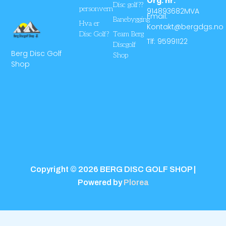
Org. nr.
Disc golf??
personvern
914893682MVA
Email:
Banebygging
Hva er
Kontakt@bergdgs.no
Disc Golf?
Team Berg
Tlf: 95991122
Discgolf
Berg Disc Golf
Shop
Shop
Copyright © 2026 BERG DISC GOLF SHOP |
Powered by
Plorea