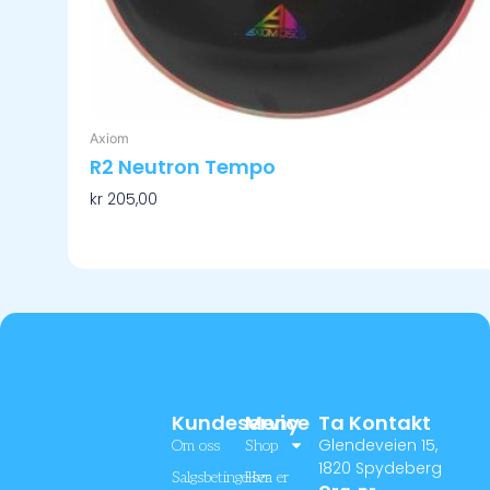
Axiom
R2 Neutron Tempo
kr
205,00
Velg Alternativ
Kundeservice
Meny
Ta Kontakt
Glendeveien 15,
Om oss
Shop
1820 Spydeberg
Salgsbetingelser
Hva er