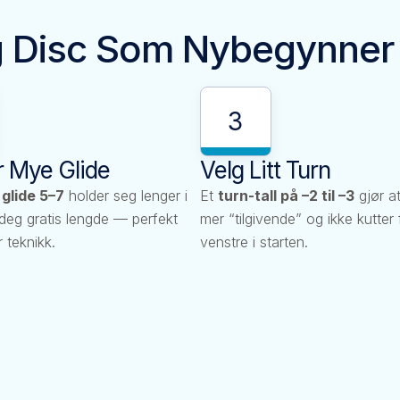
g Disc Som Nybegynner​
3
r Mye Glide
Velg Litt Turn
d
glide 5–7
holder seg lenger i
Et
turn-tall på –2 til –3
gjør at
r deg gratis lengde — perfekt
mer “tilgivende” og ikke kutter f
 teknikk.
venstre i starten.