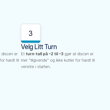
3
Velg Litt Turn
 discen er
Et
turn-tall på –2 til –3
gjør at discen er
or hardt til
mer “tilgivende” og ikke kutter for hardt til
venstre i starten.