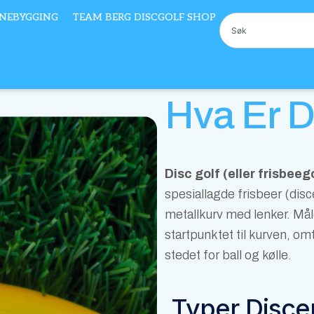
NEBYGGING
TEAM BERG DISCGOLF SHOP
Søk
Hva Er D
Disc golf (eller frisbeeg
spesiallagde frisbeer (dis
metallkurv med lenker. Måle
startpunktet til kurven, om
stedet for ball og kølle.
Typer Disce