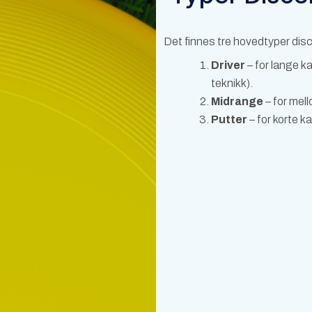
Det finnes tre hovedtyper disc
Driver
– for lange ka
teknikk).
Midrange
– for mell
Putter
– for korte ka