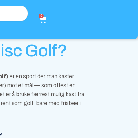
0
Handlekurv
isc Golf?
olf)
er en sport der man kaster
cer) mot et mål — som oftest en
t er å bruke færrest mulig kast fra
trent som golf, bare med frisbee i
r