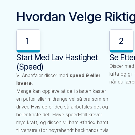
Hvordan Velge Rikti
1
2
Start Med Lav Hastighet
Se Ette
(Speed)
Discer me
lufta og gi
Vi Anbefaler discer med
speed 9 eller
når du lærer
lavere
.
Mange kan oppleve at de i starten kaster
en putter eller midrange vel så bra som en
driver. Hvis de er deg så anbefales det og
heller kaste det. Høye speed-tall krever
mye kraft, og discen vil bare «fade» hardt
til venstre (for høyrehendt backhand) hvis