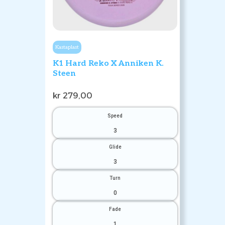
Kastaplast
K1 Hard Reko X Anniken K.
Steen
kr
279,00
Speed
3
Glide
3
Turn
0
Fade
1