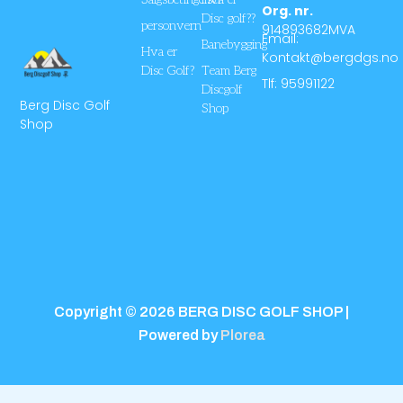
Org. nr.
Disc golf??
personvern
914893682MVA
Email:
Banebygging
Hva er
Kontakt@bergdgs.no
Disc Golf?
Team Berg
Tlf: 95991122
Discgolf
Berg Disc Golf
Shop
Shop
Copyright © 2026 BERG DISC GOLF SHOP |
Powered by
Plorea