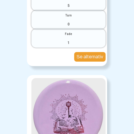
5
Turn
0
Fade
1
Se alternativ