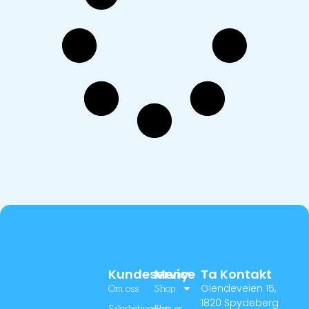
Kundeservice
Meny
Ta Kontakt
Glendeveien 15,
Om oss
Shop
1820 Spydeberg
Salgsbetingelser
Hva er