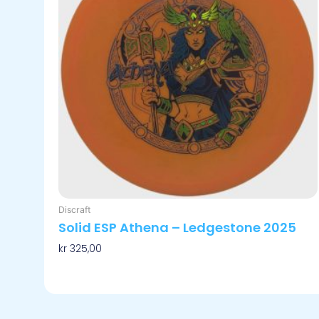
varianter.
Alternativene
kan
velges
på
produktsiden
Discraft
Solid ESP Athena – Ledgestone 2025
kr
325,00
Velg Alternativ