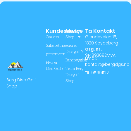
Kundeservice
Meny
Ta Kontakt
Glendeveien 15,
Om oss
Shop
1820 Spydeberg
Salgsbetingelser
Hva er
Org. nr.
Disc golf??
personvern
914893682MVA
Email:
Banebygging
Hva er
Kontakt@bergdgs.no
Disc Golf?
Team Berg
Tlf: 95991122
Discgolf
Berg Disc Golf
Shop
Shop