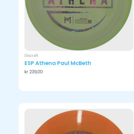
produktsiden
Discraft
ESP Athena Paul McBeth
kr
239,00
Velg Alternativ
Dette
produktet
har
flere