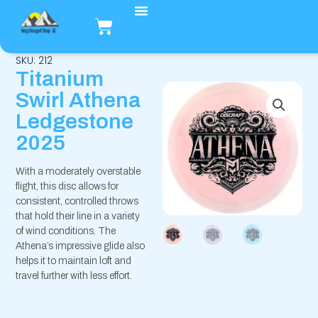
Hopp
Handlekurv
rett
til
innholdet
SKU: 212
Titanium
Swirl Athena
Ledgestone
2025
With a moderately overstable
flight, this disc allows for
consistent, controlled throws
that hold their line in a variety
of wind conditions. The
Athena’s impressive glide also
helps it to maintain loft and
travel further with less effort.