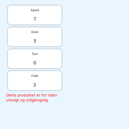
Speed
7
Glide
5
Turn
0
Fade
2
Dette produktet er for tiden
utsolgt og utilgjengelig.