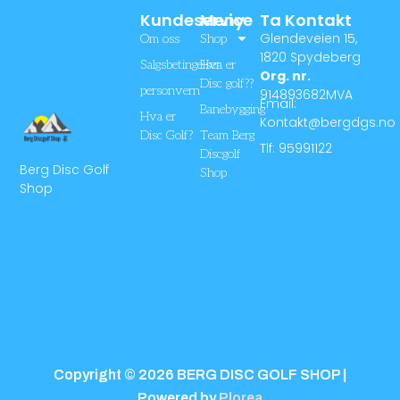
Kundeservice
Meny
Ta Kontakt
Glendeveien 15,
Om oss
Shop
1820 Spydeberg
Salgsbetingelser
Hva er
Org. nr.
Disc golf??
personvern
914893682MVA
Email:
Banebygging
Hva er
Kontakt@bergdgs.no
Disc Golf?
Team Berg
Tlf: 95991122
Discgolf
Berg Disc Golf
Shop
Shop
Copyright © 2026 BERG DISC GOLF SHOP |
Powered by
Plorea