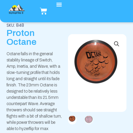
Hopp
Handlekurv
rett
til
innholdet
SKU: 848
Proton
Octane
Octane falls in the general
stability lineage of Switch,
Amp, Inertia, and Wave, with a
slow-turning profile that holds
long and straight until its fade
finish. The 23mm Octane is
designed to be relatively less
understable than its 21.5mm
counterpart Wave. Average
throwers should see straight
flights with a bit of shallow turn,
while power throwers will be
able to hyzerflip for max