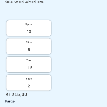
distance and tailwind lines.
Speed
13
Glide
5
Turn
-1.5
Fade
2
Kr
215,00
Proton
Farge
Octane