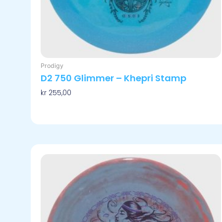
Prodigy
D2 750 Glimmer – Khepri Stamp
kr
255,00
Velg Alternativ
Dette
produktet
har
flere
varianter.
Alternativene
kan