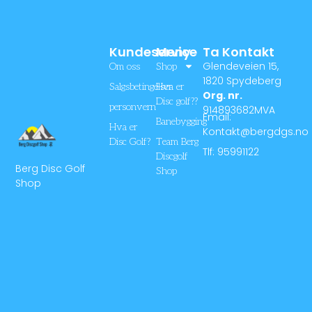
Kundeservice
Meny
Ta Kontakt
Glendeveien 15,
Om oss
Shop
1820 Spydeberg
Salgsbetingelser
Hva er
Org. nr.
Disc golf??
personvern
914893682MVA
Email:
Banebygging
Hva er
Kontakt@bergdgs.no
Disc Golf?
Team Berg
Tlf: 95991122
Discgolf
Berg Disc Golf
Shop
Shop