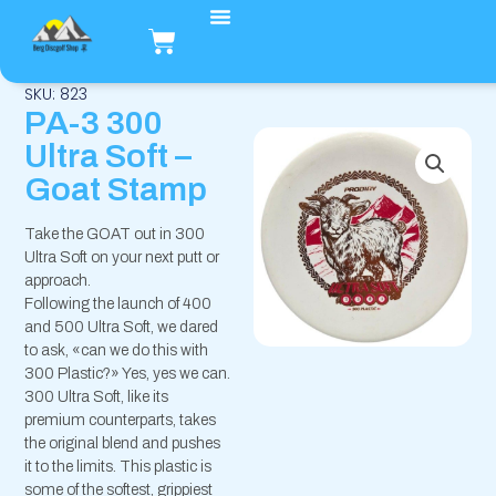
Hopp
Handlekurv
rett
til
innholdet
SKU: 823
PA-3 300
Ultra Soft –
Goat Stamp
Take the GOAT out in 300
Ultra Soft on your next putt or
approach.
Following the launch of 400
and 500 Ultra Soft, we dared
to ask, «can we do this with
300 Plastic?» Yes, yes we can.
300 Ultra Soft, like its
premium counterparts, takes
the original blend and pushes
it to the limits. This plastic is
some of the softest, grippiest