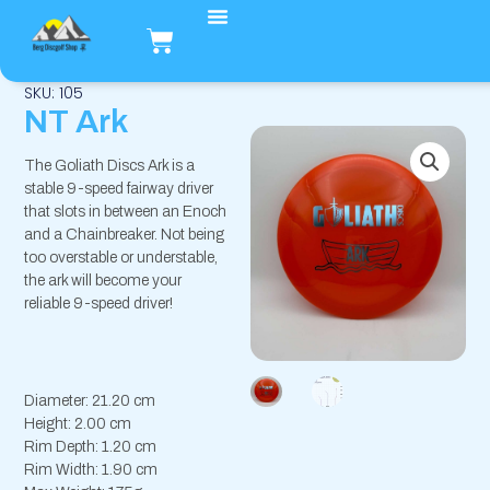
Hopp
Handlekurv
rett
til
innholdet
SKU: 105
NT Ark
The Goliath Discs Ark is a
stable 9-speed fairway driver
that slots in between an Enoch
and a Chainbreaker. Not being
too overstable or understable,
the ark will become your
reliable 9-speed driver!
Diameter: 21.20 cm
Height: 2.00 cm
Rim Depth: 1.20 cm
Rim Width: 1.90 cm