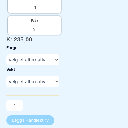
-1
Fade
2
Kr
235,00
NT
Farge
Ark
antall
Vekt
Legg I Handlekurv