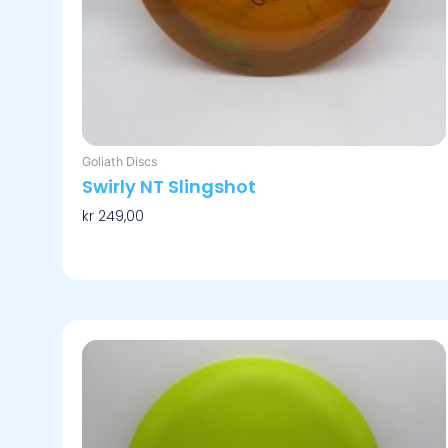
Goliath Discs
Swirly NT Slingshot
kr
249,00
Velg Alternativ
Dette
produktet
har
flere
varianter.