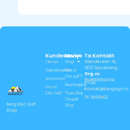
Velg Alternativ
Kundeservice
Meny
Ta Kontakt
Glendeveien 15,
Om oss
Shop
1820 Spydeberg
Salgsbetingelser
Hva er
Org. nr.
Disc golf??
personvern
914893682MVA
Email:
Banebygging
Hva er
Kontakt@bergdgs.no
Disc Golf?
Team Berg
Tlf: 95991122
Discgolf
Berg Disc Golf
Shop
Shop