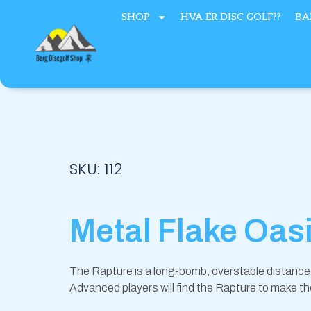
Hopp
SHOP
HVA ER DISC GOLF??
BA
rett
til
innholdet
SKU: 112
Metal Flake Oas
The Rapture is a long-bomb, overstable distance 
Advanced players will find the Rapture to make th