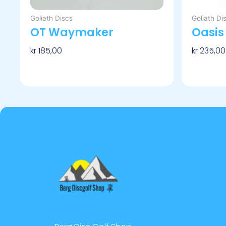
Goliath Discs
Goliath Di
OT Waymaker
Oasis
kr
185,00
kr
235,00
Velg Alternativ
Velg Alt