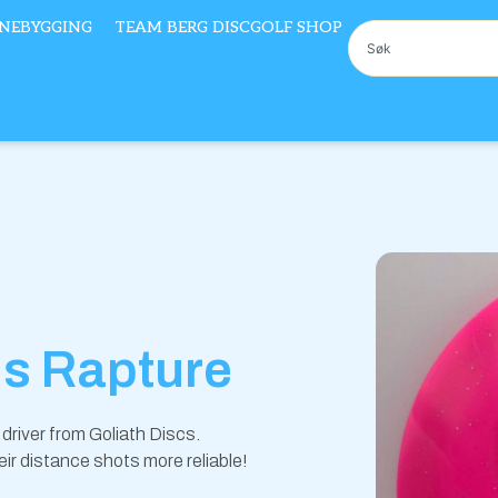
NEBYGGING
TEAM BERG DISCGOLF SHOP
Søk
is Rapture
driver from Goliath Discs.
eir distance shots more reliable!