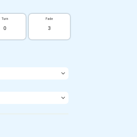
Turn
Fade
0
3