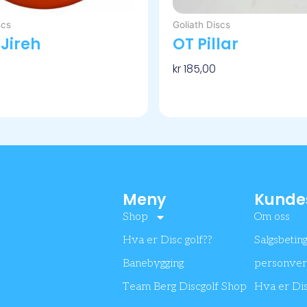
scs
Goliath Discs
 Jireh
OT Pillar
kr
185,00
ernativ
Velg Alternativ
Meny
Kunde
Shop
Om oss
Hva er Disc golf??
Salgsbetin
Banebygging
personve
Team Berg Discgolf Shop
Hva er Dis