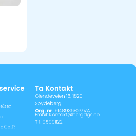
service
Ta Kontakt
Glendeveien 15, 1820
Spydeberg
gelser
Org. nr.
914893682MVA
Email: Kontakt@bergdgs.no
rn
Tlf: 95991122
c Golf?