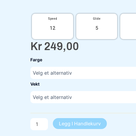
Speed
Glide
12
5
Kr
249,00
Metal
Farge
Flake
Oasis
Rapture
antall
Vekt
Legg I Handlekurv