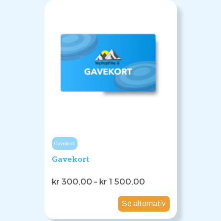
Gavekort
Gavekort
P
kr
300,00
–
kr
1 500,00
r
i
Se alternativ
s
o
m